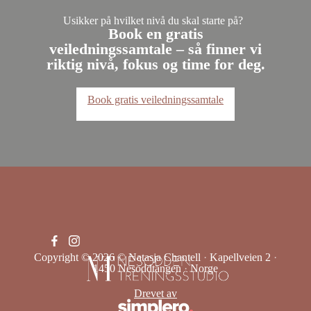
Usikker på hvilket nivå du skal starte på?
Book en gratis
veiledningssamtale – så finner vi
riktig nivå, fokus og time for deg.
Book gratis veiledningssamtale
Copyright © 2026
© Natasja Chantell
·
Kapellveien 2
·
1450 Nesoddtangen
·
Norge
Drevet av