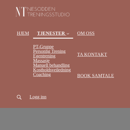
HJEM
TJENESTER
OM OSS
(current)
PT-Gruppe
Personlig Trening
TA KONTAKT
Egentrening
Massasje
Manuell behandling
Kostholdsveiledning
Coaching
BOOK SAMTALE
Logg inn