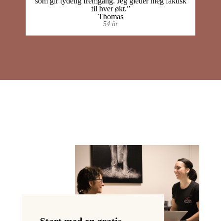
som gir tydelig fremgang. Jeg gleder meg faktisk
til hver økt.”
Thomas
54 år
Start med en gratis