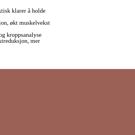
tisk klarer å holde
jon, økt muskelvekst
 og kroppsanalyse
ektreduksjon, mer