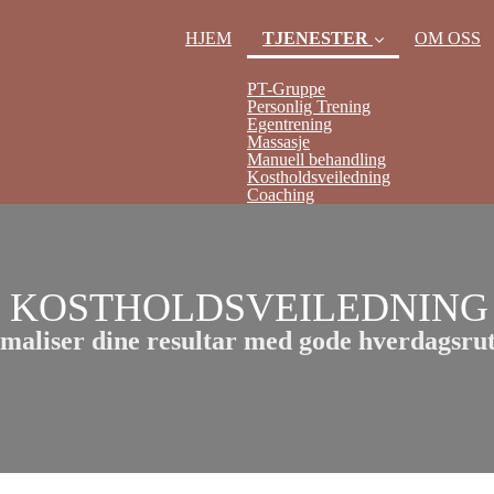
HJEM
TJENESTER
OM OSS
PT-Gruppe
Personlig Trening
Egentrening
Massasje
Manuell behandling
(current)
Kostholdsveiledning
Coaching
KOSTHOLDSVEILEDNING
maliser dine resultar med gode hverdagsrut